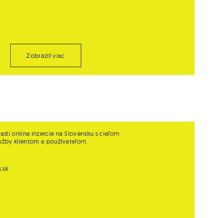
Zobraziť viac
sti online inzercie na Slovensku s cieľom
lužby klientom a používateľom.
.sk