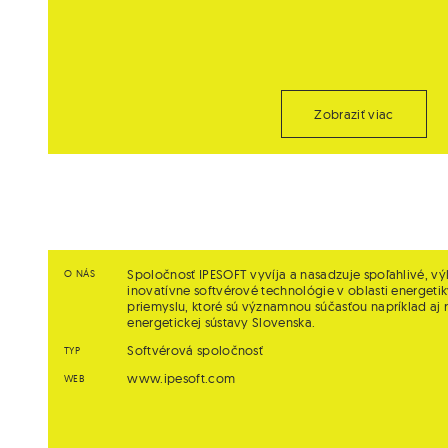
Zobraziť viac
Spoločnosť IPESOFT vyvíja a nasadzuje spoľahlivé, v
O NÁS
inovatívne softvérové technológie v oblasti energeti
priemyslu, ktoré sú významnou súčasťou napríklad aj 
energetickej sústavy Slovenska.
Softvérová spoločnosť
TYP
www.ipesoft.com
WEB