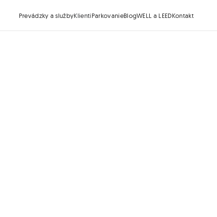
Prevádzky a služby
Klienti
Parkovanie
Blog
WELL a LEED
Kontakt