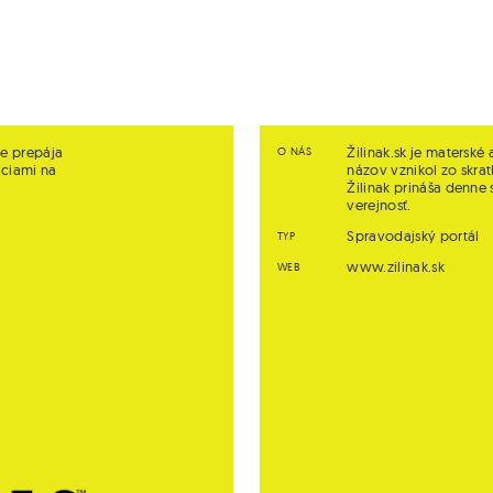
ne prepája
Žilinak.sk je matersk
O NÁS
áciami na
názov vznikol zo skrat
Žilinak prináša denne 
verejnosť.
Spravodajský portál
TYP
www.zilinak.sk
WEB