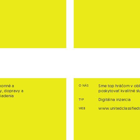
ýkonné a
Sme top hráčom v obla
O NÁS
ky, dopravy a
poskytovať kvalitné s
riadenia
Digitálna inzercia
TYP
www.unitedclassifieds
WEB