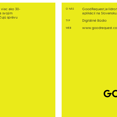
 viac ako 30-
GoodRequest je lídro
O NÁS
a svojim
aplikácií na Slovensku
hčujú správu
Digitálné štúdio
TYP
www.goodrequest.c
WEB