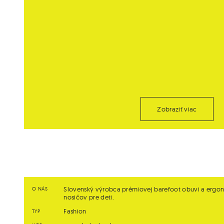
Zobraziť viac
Slovenský výrobca prémiovej barefoot obuvi a erg
O NÁS
nosičov pre deti.
Fashion
TYP