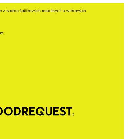
m v tvorbe špičkových mobilných a webových
.
om