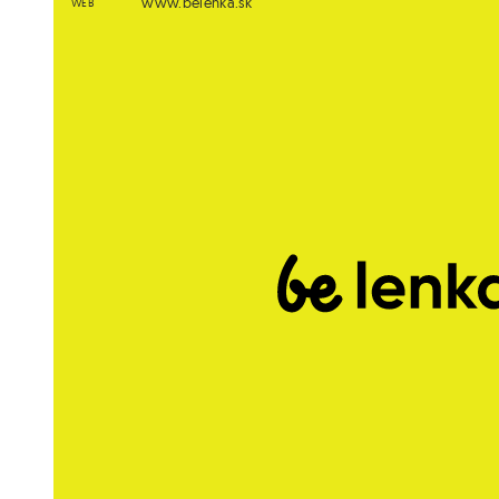
www.belenka.sk
WEB