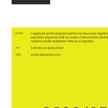
Logistická technologická platforma Descartes digitál
O NÁS
najväčšiu logistickú sieť na svete s rôznorodými aplik
riadenie dodávateľského reťazca a logistiky.
Softvérová spoločnosť
TYP
www.descartes.com
WEB