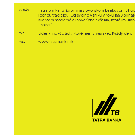
Tatra banka je lídrom na slovenskom bankovom trhu s
O NÁS
ročnou tradíciou. Od svojho vzniku v roku 1990 prináš
klientom moderné a inovatívne riešenia, ktoré im uľa
financií.
Líder v inováciách, ktoré menia váš svet. Každý deň.
TYP
www.tatrabanka.sk
WEB