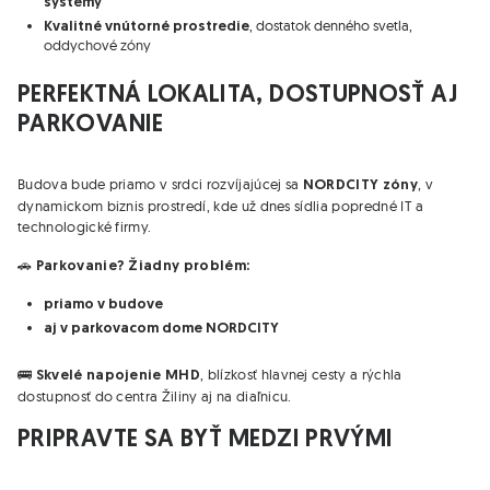
systémy
, dostatok denného svetla,
Kvalitné vnútorné prostredie
oddychové zóny
PERFEKTNÁ LOKALITA, DOSTUPNOSŤ AJ
PARKOVANIE
Budova bude priamo v srdci rozvíjajúcej sa
, v
NORDCITY zóny
dynamickom biznis prostredí, kde už dnes sídlia popredné IT a
technologické firmy.
🚗
Parkovanie? Žiadny problém:
priamo v budove
aj v parkovacom dome NORDCITY
🚌
, blízkosť hlavnej cesty a rýchla
Skvelé napojenie MHD
dostupnosť do centra Žiliny aj na diaľnicu.
PRIPRAVTE SA BYŤ MEDZI PRVÝMI