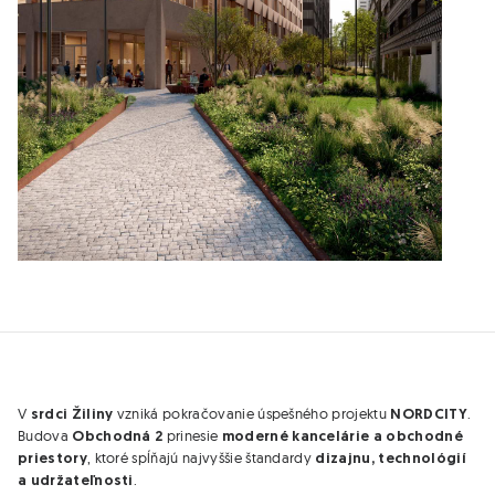
V
vzniká pokračovanie úspešného projektu
.
srdci Žiliny
NORDCITY
Budova
prinesie
Obchodná 2
moderné kancelárie a obchodné
, ktoré spĺňajú najvyššie štandardy
priestory
dizajnu, technológií
.
a udržateľnosti