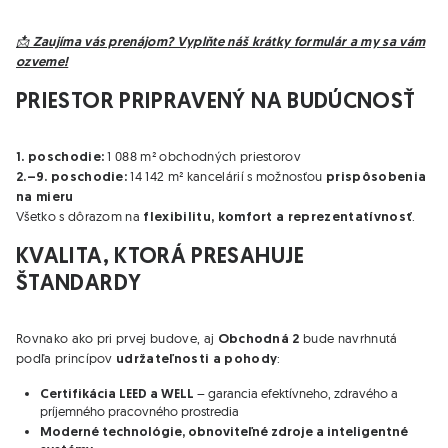
📩 Zaujíma vás prenájom? Vyplňte náš krátky formulár a my sa vám
ozveme!
PRIESTOR PRIPRAVENÝ NA BUDÚCNOSŤ
1 088 m² obchodných priestorov
1. poschodie:
14 142 m² kancelárií s možnosťou
2.–9. poschodie:
prispôsobenia
na mieru
Všetko s dôrazom na
.
flexibilitu, komfort a reprezentatívnosť
KVALITA, KTORÁ PRESAHUJE
ŠTANDARDY
Rovnako ako pri prvej budove, aj
bude navrhnutá
Obchodná 2
podľa princípov
:
udržateľnosti a pohody
– garancia efektívneho, zdravého a
Certifikácia LEED a WELL
príjemného pracovného prostredia
Moderné technológie, obnoviteľné zdroje a inteligentné