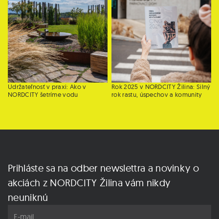
Udržateľnosť v praxi: Ako v
Rok 2025 v NORDCITY Žilina: Silný
NORDCITY šetríme vodu
rok rastu, úspechov a komunity
Prihláste sa na odber newslettra a novinky o
akciách z NORDCITY Žilina vám nikdy
neuniknú